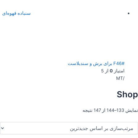
سنباده قهوه‌ای
F46# برای برش و سندبلاست
امتیاز
0
از 5
/MT
Shop
نمایش 133–144 از 147 نتیجه