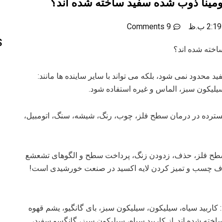
ومینا ذوب شده سفید ساخته شده اند؟
2:19 ب.ظ
9 Comments
S
اخته شده اند؟
د محدود نمی شود، بلکه می تواند با سایر ساینده ها مانند:
سیلیکون سبز، الماس و غیره استفاده شود.
ترده در درمان سطح فلز، چوب، رنگ، شیشه، سنگ، اتومبیل،
ن سطح فلز، حذف، زدودن زنگ، پرداخت سطح و الگوهای تشعشع
ذف چسب و تمیز کردن لایه اکسید در صنعت خورشیدی است!
 کاربید سیاه، سیلیکون، سیلیکون سبز، بای گانگیو، یشم قهوه
ته شده اند. از کاربید سیاه، سیلیکون سبز، گانگسو سفید،