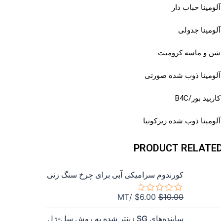
آلومینا حباب دار
آلومینا جدولی
شن و ماسه کرومیت
آلومینا ذوب شده صورتی
کاربید بور/B4C
آلومینا ذوب شده زیرکونیا
N
PRODUCT RELATE
قیمت
قیمت
کورندوم سرامیکی آبی برای چرخ سنگ زنی
اصلی
فعلی
$6.00
$10.00
/MT
$
6.00
$
10.00
امتیاز
بود.
است.
0
قیمت
قیمت
از
ساینده‌های SG زینتر شده به روش سل-ژل