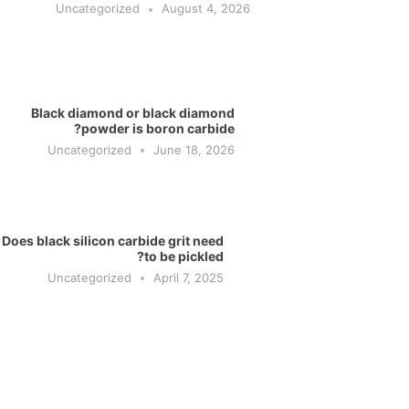
Uncategorized
August 4, 2026
Black diamond or black diamond
powder is boron carbide?
Uncategorized
June 18, 2026
Does black silicon carbide grit need
to be pickled?
Uncategorized
April 7, 2025