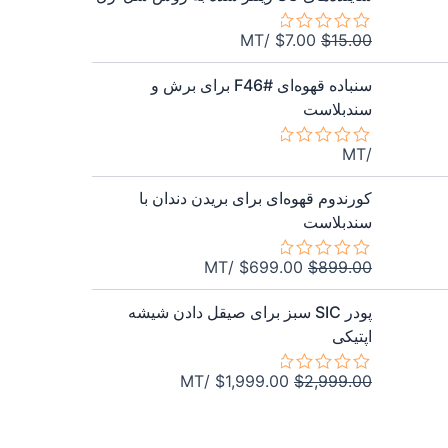
5
اصلی
فعلی
$7.00
$15.00
/MT
$
7.00
$
15.00
امتیاز
بود.
است.
0
از
سنباده قهوه‌ای F46# برای برش و
5
سندبلاست
/MT
امتیاز
0
قیمت
قیمت
از
کورندوم قهوه‌ای برای بریدن دندان با
5
اصلی
فعلی
سندبلاست
$699.00
$899.00
بود.
است.
/MT
$
699.00
$
899.00
امتیاز
0
قیمت
قیمت
از
پودر SIC سبز برای صیقل دادن شیشه
5
اصلی
فعلی
اپتیکی
$1,999.00
$2,999.00
بود.
است.
/MT
$
1,999.00
$
2,999.00
امتیاز
0
از
5