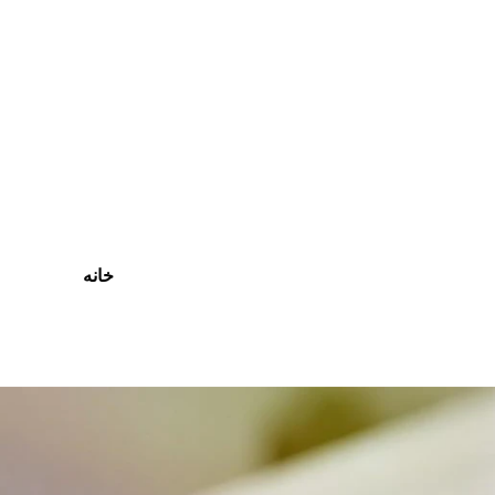
رش
ه
حتوا
خانه