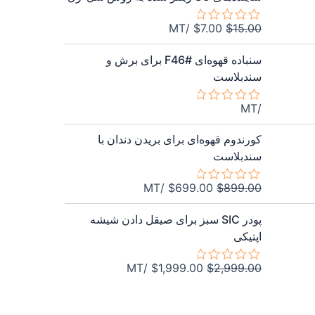
5
اصلی
فعلی
$7.00
$15.00
/MT
$
7.00
$
15.00
امتیاز
بود.
است.
0
از
سنباده قهوه‌ای F46# برای برش و
5
سندبلاست
/MT
امتیاز
0
قیمت
قیمت
از
کورندوم قهوه‌ای برای بریدن دندان با
5
اصلی
فعلی
سندبلاست
$699.00
$899.00
بود.
است.
/MT
$
699.00
$
899.00
امتیاز
0
قیمت
قیمت
از
پودر SIC سبز برای صیقل دادن شیشه
5
اصلی
فعلی
اپتیکی
$1,999.00
$2,999.00
بود.
است.
/MT
$
1,999.00
$
2,999.00
امتیاز
0
از
5