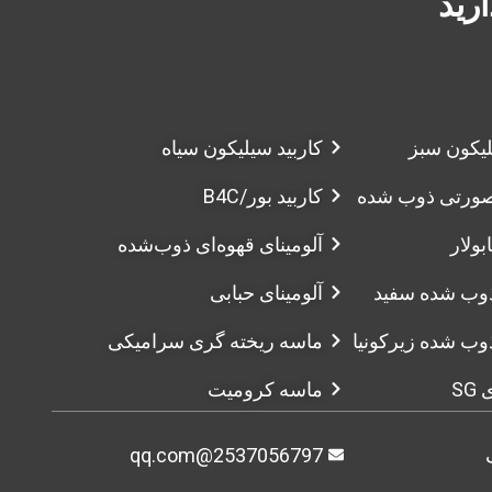
ارید
لیکون سبز
کاربید سیلیکون سیاه
 صورتی ذوب شده
کاربید بور/B4C
بولار
آلومینای قهوه‌ای ذوب‌شده
ذوب شده سفید
آلومینای حبابی
ذوب شده زیرکونیا
ماسه ریخته گری سرامیکی
SG
ماسه کرومیت
2537056797@qq.com