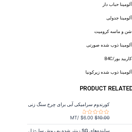
آلومینا حباب دار
آلومینا جدولی
شن و ماسه کرومیت
آلومینا ذوب شده صورتی
کاربید بور/B4C
آلومینا ذوب شده زیرکونیا
PRODUCT RELATE
قیمت
قیمت
کورندوم سرامیکی آبی برای چرخ سنگ زنی
اصلی
فعلی
$6.00
$10.00
/MT
$
6.00
$
10.00
امتیاز
بود.
است.
0
قیمت
قیمت
از
ساینده‌های SG زینتر شده به روش سل-ژل