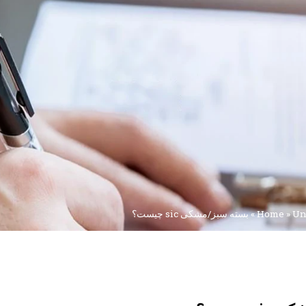
Un
»
Home
»
بسته سبز/مشکی sic چیست؟