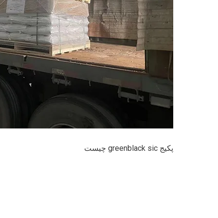
پکیج greenblack sic چیست