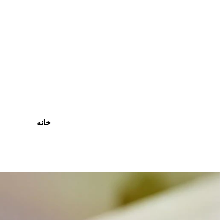
رش
ه
حتوا
خانه