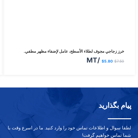
Il
Il
خرز زجاجي مجوف لطلاء الأسطح، عامل لإضفاء مظهر مطفي.
prezzo
prezzo
/MT
$
5.80
$
7.50
attuale
originale
è:
era:
$5.80.
$7.50.
پیام بگذارید
لطفا سوال و اطلاعات تماس خود را وارد کنید. ما در اسرع وقت با
شما تماس خواهیم گرفت!