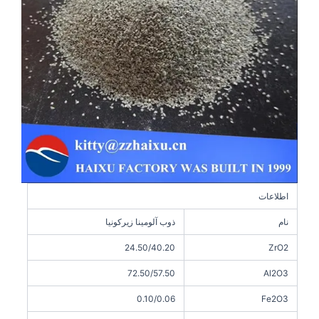
اطلاعات
نام
ذوب آلومینا زیرکونیا
24.50/40.20
ZrO2
72.50/57.50
Al2O3
0.10/0.06
Fe2O3