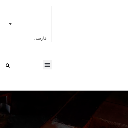
رش
ه
حتوا
فارسی
Menu