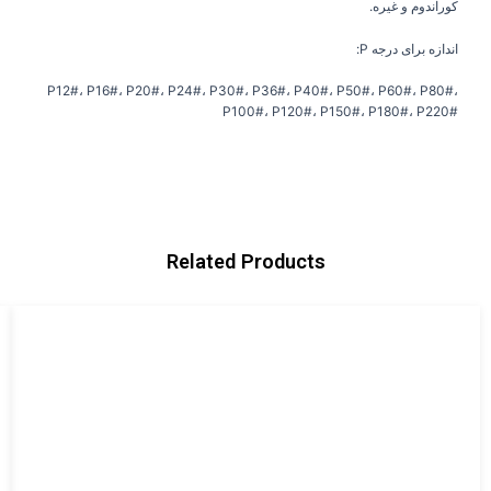
کوراندوم و غیره.
اندازه برای درجه P:
P12#، P16#، P20#، P24#، P30#، P36#، P40#، P50#، P60#، P80#،
P100#، P120#، P150#، P180#، P220#
Related Products