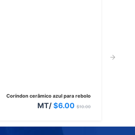
O
O
Coríndon cerâmico azul para rebolo
preço
preço
/MT
$
6.00
$
10.00
atual
original
é:
era: