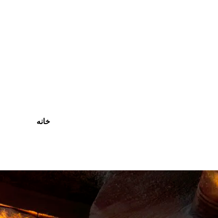
رش
ه
حتوا
خانه