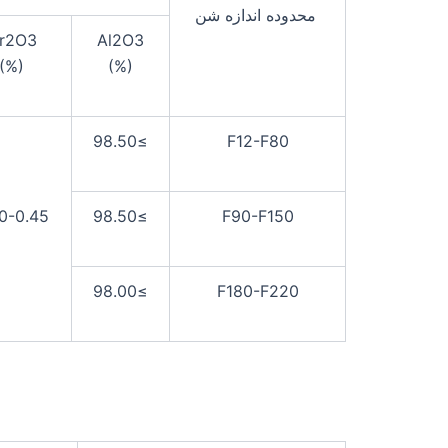
محدوده اندازه شن
r2O3
Al2O3
(%)
(%)
≥98.50
F12-F80
0-0.45
≥98.50
F90-F150
≥98.00
F180-F220