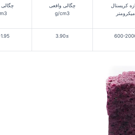
ازه کریستال
چگالی واقعی
چگالی 
میکرومتر
g/cm3
cm3
-1.95
≥3.90
600-200