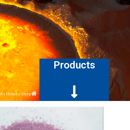
Products
Shop
»
Home
»
آل