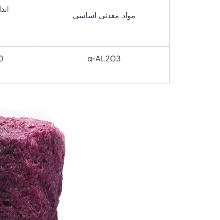
اند
مواد معدنی اساسی
0
α-AL2O3