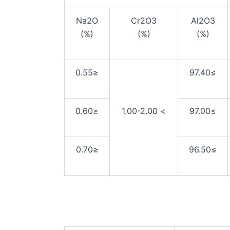
Na2O
Cr2O3
Al2O3
(%)
(%)
(%)
≤0.55
≥97.40
≤0.60
> 1.00-2.00
≥97.00
≤0.70
≥96.50