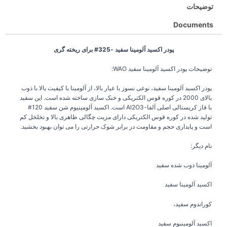
توضیحات
Documents
پودر اکسید آلومینا سفید -325# برای ریخته گری
توضیحات پودر اکسید آلومینا سفید WAO:
پودر اکسید آلومینا سفید، نوعی نسوز با عیار بالا، از آلومینا با کیفیت بالا با ذوب
بالای 2000 در کوره قوس الکتریکی و خنک سازی ساخته شده است. این سفید
با فاز کریستالی اصلی آلفا-Al2O3 است. اکسید آلومینیوم شن سفید 120#
تولید شده در کوره قوس الکتریکی دارای مزیت چگالی ظاهری بالا و تخلخل کم
است و پایداری حجم و مقاومت در برابر شوک حرارتی را می توان بهبود بخشید.
نام دیگر:
آلومینا ذوب شده سفید
اکسید آلومینا سفید
کوراندوم سفید،
اکسید آلومینیوم سفید