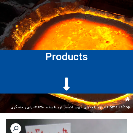
Products
Shop
»
Home
»
آلومینا جدولی
»
پودر اکسید آلومینا سفید -325# برای ریخته گری