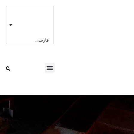
رش
ه
حتوا
فارسی
Menu