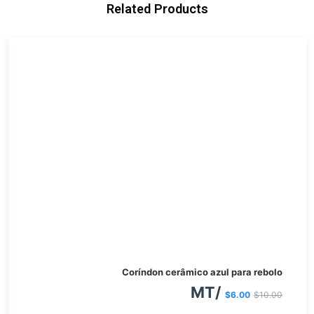
Related Products
O
O
Coríndon cerâmico azul para rebolo
preço
preço
/MT
$
6.00
$
10.00
atual
original