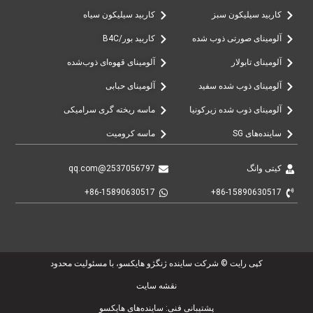
کاربید سیلیکون سبز
کاربید سیلیکون سیاه
آلومینای صورتی ذوب شده
کاربید بور/B4C
آلومینای تابولار
آلومینای قهوه‌ای ذوب‌شده
آلومینای ذوب شده سفید
آلومینای حبابی
آلومینای ذوب شده زیرکونیا
ماسه ریخته گری سرامیکی
ساینده‌های SG
ماسه کرومیت
کیتی وانگ
2537056797@qq.com
‎+86-15890630517‎
‎+86-15890630517‎
کپی رایت © شرکت ساینده ژنگژو هایکسو، با مسئولیت محدود
نقشه سایت
پشتیبانی فنی: ساینده‌های هایکسو