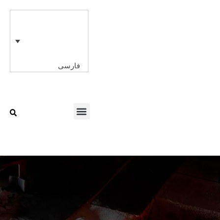
رش
ه
حتوا
فارسی
Menu