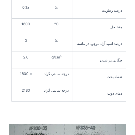
≤0.1
%
درصد رطوبت
1600
℃
متخلخل
0
%
درصد اسید آزاد موجود در ماسه
2.6
g/cm³
چگالی پر شدن
درجه سانتی گراد
> 1800
نقطه پخت
درجه سانتی گراد
2180
دمای ذوب