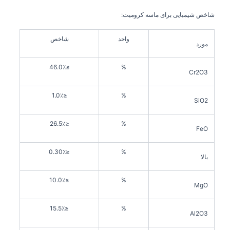
شاخص شیمیایی برای ماسه کرومیت:
واحد
شاخص
مورد
≥46.0٪
%
Cr2O3
≤1.0٪
%
SiO2
≤26.5٪
%
FeO
≤0.30٪
%
بالا
≤10.0٪
%
MgO
≤15.5٪
%
Al2O3