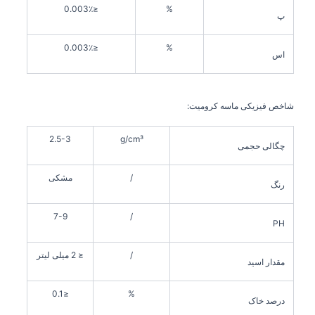
≤0.003٪
%
پ
≤0.003٪
%
اس
شاخص فیزیکی ماسه کرومیت:
2.5-3
g/cm³
چگالی حجمی
/
مشکی
رنگ
7-9
/
PH
/
≤ 2 میلی لیتر
مقدار اسید
≤0.1
%
درصد خاک